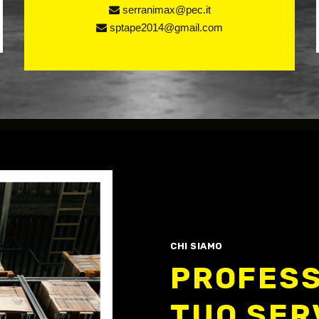
serranimax@pec.it
sptape2014@gmail.com
CHI SIAMO
PROFESS
TUO SER