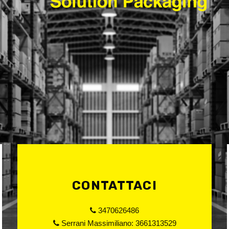
CONTATTACI
3470626486
Serrani Massimiliano:
3661313529